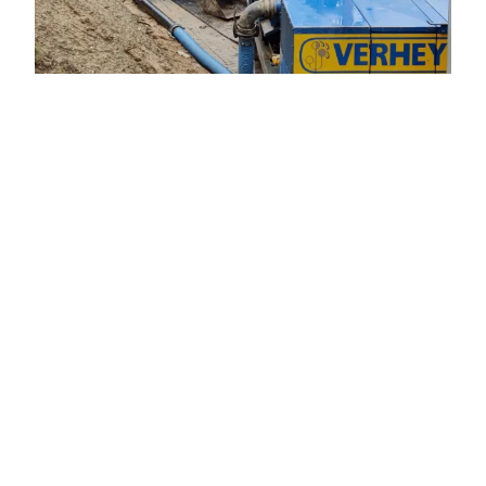
WKO bronnen voor
zorginstelling
(Beekbergen)
Aanleg bronnen voor open
bodemenergiesysteem (Beekbergen)
Omschrijving project Aanleg van 2 bronnen voor
een open bodemenergiesysteem (WKO). Aanleg
middels zuigboren en luchtliften tot ca 115m-mv.