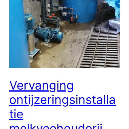
Vervanging
ontijzeringsinstalla
tie
melkveehouderij