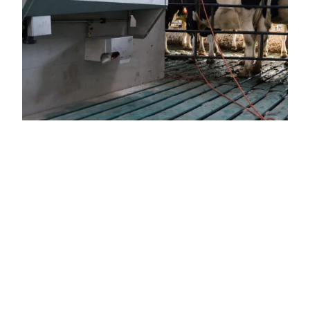
Installatiewerk
nieuwbouw
rundstal
(Doetinchem)