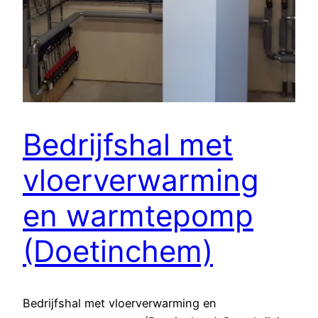
Bedrijfshal met
vloerverwarming
en warmtepomp
(Doetinchem)
Bedrijfshal met vloerverwarming en