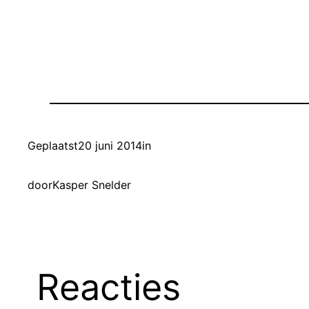
Geplaatst
20 juni 2014
in
door
Kasper Snelder
Reacties