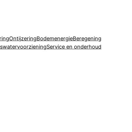
ring
Ontijzering
Bodemenergie
Beregening
uswatervoorziening
Service en onderhoud