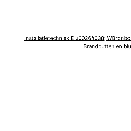
Installatietechniek E u0026#038; W
Bronbo
Brandputten en bl