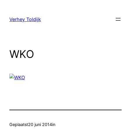
Verhey Toldijk
WKO
Geplaatst
20 juni 2014
in