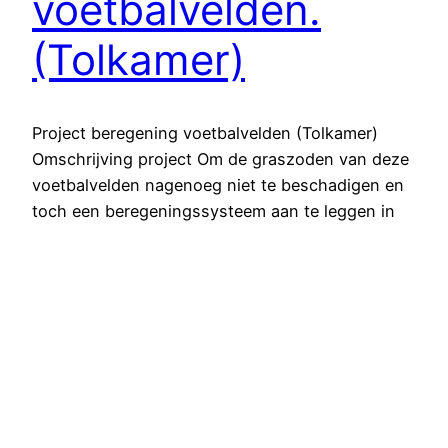
voetbalvelden.
(Tolkamer)
Project beregening voetbalvelden (Tolkamer)
Omschrijving project Om de graszoden van deze
voetbalvelden nagenoeg niet te beschadigen en
toch een beregeningssysteem aan te leggen in
de bodem moesten we op zoek naar een
inventieve manier om deze te plaatsen. Willy
Verhey wist middels aanpassingen deze machine
zeer geschikt te maken voor de werkzaamheden.
Onze ‘Willy woeler’,…
7 juni 2024