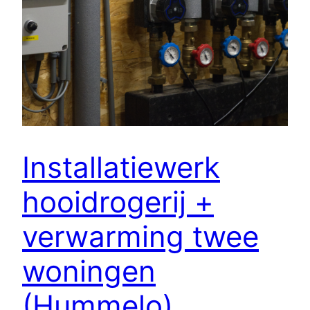
Installatiewerk
hooidrogerij +
verwarming twee
woningen
(Hummelo)