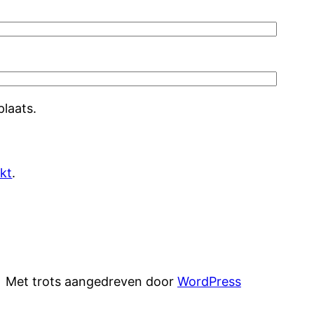
plaats.
kt
.
Met trots aangedreven door
WordPress