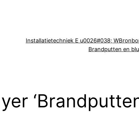
Installatietechniek E u0026#038; W
Bronbo
Brandputten en bl
yer ‘Brandputten