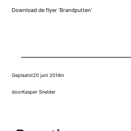
Download de flyer ‘Brandputten’
Geplaatst
20 juni 2014
in
door
Kasper Snelder