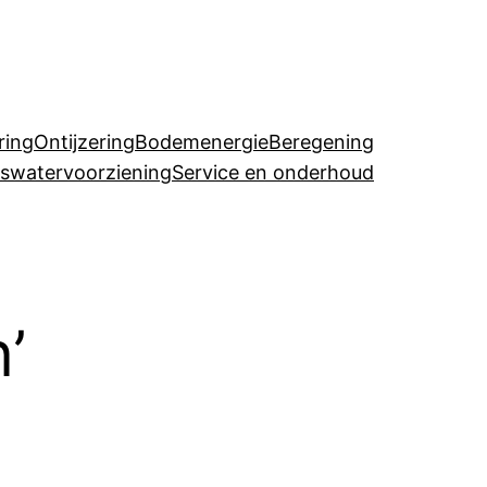
ring
Ontijzering
Bodemenergie
Beregening
uswatervoorziening
Service en onderhoud
’