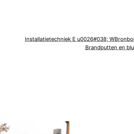
Installatietechniek E u0026#038; W
Bronbo
Brandputten en bl