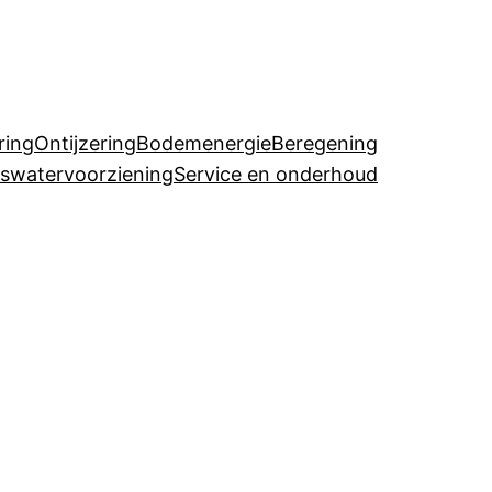
ring
Ontijzering
Bodemenergie
Beregening
uswatervoorziening
Service en onderhoud