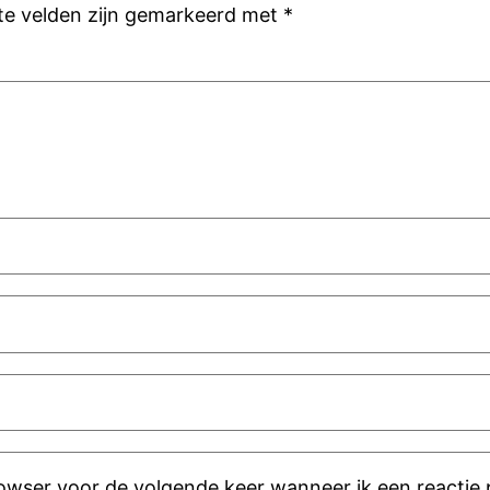
ste velden zijn gemarkeerd met
*
rowser voor de volgende keer wanneer ik een reactie 