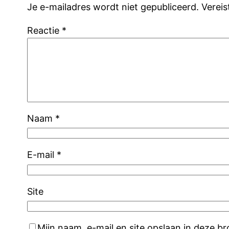
Je e-mailadres wordt niet gepubliceerd.
Verei
Reactie
*
Naam
*
E-mail
*
Site
Mijn naam, e-mail en site opslaan in deze b