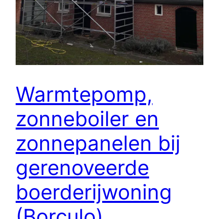
Warmtepomp,
zonneboiler en
zonnepanelen bij
gerenoveerde
boerderijwoning
(Borculo)