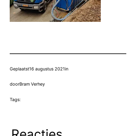
Geplaatst
16 augustus 2021
in
door
Bram Verhey
Tags:
Reacties