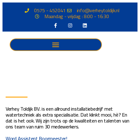
0575 - 452041
info@verheytoldijk.nl
Maandag - vrijdag : 8:00 - 16:30
Verhey Toldijk BV. is een allround installatiebedrijf met
watertechniek als extra specialisatie. Dat klinkt mooi, hè? En
dat is het ook. Wij zijn trots op de kwaliteiten en talenten van
ons team van ruim 30 medewerkers.
Word Assistent Boormeester!