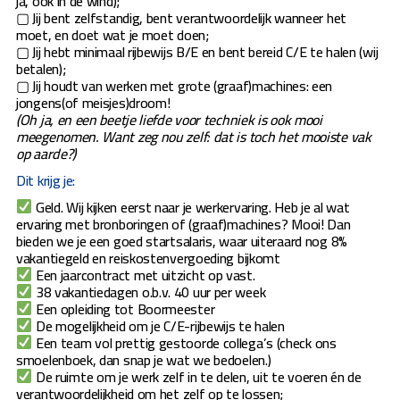
ja, ook in de wind);
▢ Jij bent zelfstandig, bent verantwoordelijk wanneer het
moet, en doet wat je moet doen;
▢ Jij hebt minimaal rijbewijs B/E en bent bereid C/E te halen (wij
betalen);
▢ Jij houdt van werken met grote (graaf)machines: een
jongens(of meisjes)droom!
(Oh ja, en een beetje liefde voor techniek is ook mooi
meegenomen. Want zeg nou zelf: dat is toch het mooiste vak
op aarde?)
Dit krijg je:
Geld. Wij kijken eerst naar je werkervaring. Heb je al wat
ervaring met bronboringen of (graaf)machines? Mooi! Dan
bieden we je een goed startsalaris, waar uiteraard nog 8%
vakantiegeld en reiskostenvergoeding bijkomt
Een jaarcontract met uitzicht op vast.
38 vakantiedagen o.b.v. 40 uur per week
Een opleiding tot Boormeester
De mogelijkheid om je C/E-rijbewijs te halen
Een team vol prettig gestoorde collega’s (check ons
smoelenboek, dan snap je wat we bedoelen.)
De ruimte om je werk zelf in te delen, uit te voeren én de
verantwoordelijkheid om het zelf op te lossen;