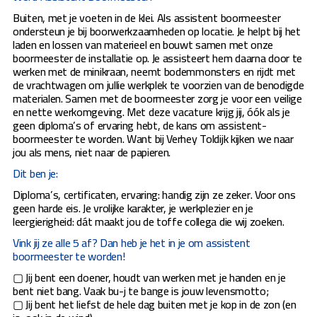
Buiten, met je voeten in de klei. Als assistent boormeester
ondersteun je bij boorwerkzaamheden op locatie. Je helpt bij het
laden en lossen van materieel en bouwt samen met onze
boormeester de installatie op. Je assisteert hem daarna door te
werken met de minikraan, neemt bodemmonsters en rijdt met
de vrachtwagen om jullie werkplek te voorzien van de benodigde
materialen. Samen met de boormeester zorg je voor een veilige
en nette werkomgeving. Met deze vacature krijg jij, óók als je
geen diploma’s of ervaring hebt, de kans om assistent-
boormeester te worden. Want bij Verhey Toldijk kijken we naar
jou als mens, niet naar de papieren.
Dit ben je:
Diploma’s, certificaten, ervaring: handig zijn ze zeker. Voor ons
geen harde eis. Je vrolijke karakter, je werkplezier en je
leergierigheid: dát maakt jou de toffe collega die wij zoeken.
Vink jij ze alle 5 af? Dan heb je het in je om assistent
boormeester te worden!
▢ Jij bent een doener, houdt van werken met je handen en je
bent niet bang. Vaak bu-j te bange is jouw levensmotto;
▢ Jij bent het liefst de hele dag buiten met je kop in de zon (en