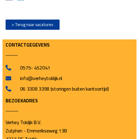
> Terug naar vacatures
CONTACTGEGEVENS
0575- 452041
info@verheytoldijk.nl
06 3308 3398 (storingen buiten kantoortijd)
BEZOEKADRES
Verhey Toldijk B.V.
Zutphen - Emmerikseweg 13B
7227 DE Toldijk